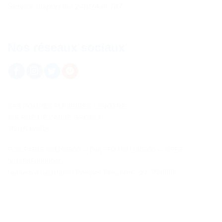
Service disponible 24h/24 et 7i/7
Nos réseaux sociaux
SAS POMPES FUNEBRES LENOTRE
115 RUE DE L’ABBE GROULT
75015 PARIS
RCS PARIS 981198500 – TVA FR47981198500 – SIRET
98119850000010
Numéro d’habilitation Pompes Funèbres : 24-75-0585
Contactez-nous