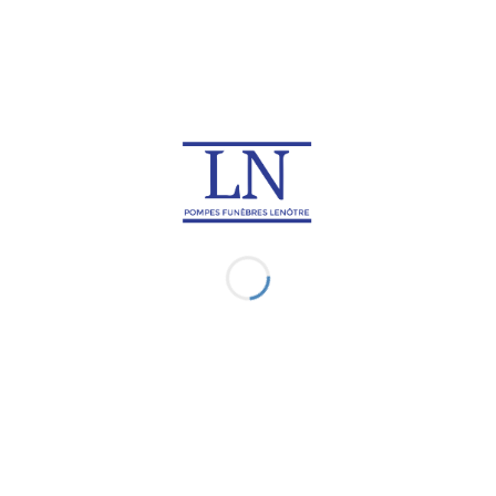
Japon
Macao
Rapatriement de corps en
Rapatriement de corps à
Macédoine du Nord
Madagascar
Rapatriement de corps en
Rapatriement de corps au
Malaisie
Malawi
Rapatriement de corps aux
Rapatriement de corps en
Maldives
Martinique
Rapatriement de corps à
Rapatriement de corps à
Maurice
Mayotte
Rapatriement de corps au
Rapatriement de corps en
Mexique
Micronésie