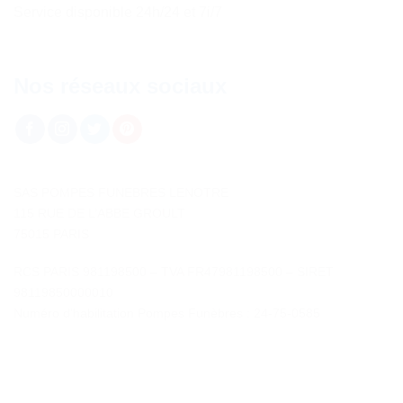
Service disponible 24h/24 et 7i/7
Nos réseaux sociaux
SAS POMPES FUNEBRES LENOTRE
115 RUE DE L’ABBE GROULT
75015 PARIS
RCS PARIS 981198500 – TVA FR47981198500 – SIRET
98119850000010
Numéro d’habilitation Pompes Funèbres : 24-75-0585
Contactez-nous