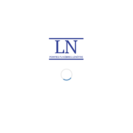
Japon
Macao
Rapatriement de corps en
Rapatriement de corps à
Macédoine du Nord
Madagascar
Rapatriement de corps en
Rapatriement de corps au
Malaisie
Malawi
Rapatriement de corps aux
Rapatriement de corps en
Maldives
Martinique
Rapatriement de corps à
Rapatriement de corps à
Maurice
Mayotte
Rapatriement de corps au
Rapatriement de corps en
Mexique
Micronésie