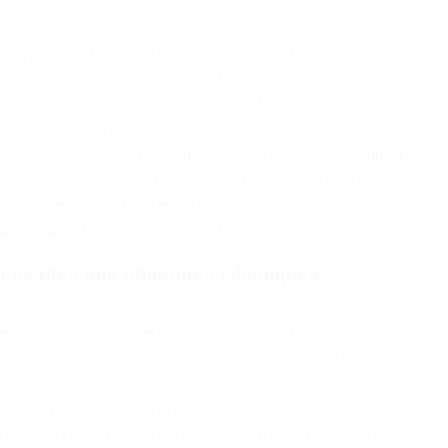
Les pompes funèbres LeNôtre organisent les obsèques
islamiques à Paris et en Île-de-France dans le strict respect des
rites musulmans. Disponibles 24h/24 et 7j/7, nos conseillers
accompagnent les familles avec bienveillance et discrétion.
Conformément aux recommandations de
service-public.fr
, les
obsèques islamiques doivent avoir lieu dans les 6 jours
ouvrables suivant le décès. Consultez également notre page
inhumation
pour connaître nos tarifs.
Les rites des obsèques islamiques
Les obsèques islamiques suivent des rites précis que nos
conseillers respectent scrupuleusement. La toilette mortuaire
(ghusl) consiste à laver le corps du défunt selon les règles
islamiques. Ensuite, nous enveloppons le corps dans un
linceul blanc (kafan). La prière des morts (salat al-janaza)
précède l’inhumation. De plus, l’islam recommande une