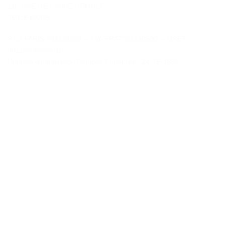
115 RUE DE L’ABBE GROULT
75015 PARIS
RCS PARIS 981198500 – TVA FR47981198500 – SIRET
98119850000010
Numéro d’habilitation Pompes Funèbres : 24-75-0585
Contactez-nous
«
*
» indique les champs nécessaires
*
NOM
Prénom
Nom
*