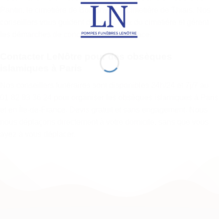
Pantin, le cimetière de Bobigny et le cimetière de Thiais. Nos
conseillers vous guident dans le choix du cimetière et gèrent
les démarches de concession à votre place.
Contacter LeNôtre pour des obsèques
islamiques à Paris
Nos conseillers funéraires sont disponibles 24h/24 et 7j/7 au
01 82 83 36 24
pour organiser les obsèques islamiques à Paris
et en Île-de-France. Devis gratuit et sans engagement. Nous
nous déplaçons directement à votre domicile, sans que vous
ayez à vous déplacer.