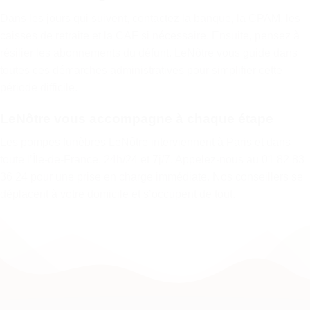
Dans les jours qui suivent, contactez la banque, la CPAM, les
caisses de retraite et la CAF si nécessaire. Ensuite, pensez à
résilier les abonnements du défunt. LeNôtre vous guide dans
toutes ces démarches administratives pour simplifier cette
période difficile.
LeNôtre vous accompagne à chaque étape
Les pompes funèbres LeNôtre interviennent à Paris et dans
toute l’Île-de-France, 24h/24 et 7j/7. Appelez-nous au
01 82 83
36 24
pour une prise en charge immédiate. Nos conseillers se
déplacent à votre domicile et s’occupent de tout.