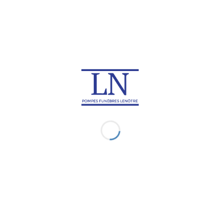
Rapatriement de corps au
Rapatriement de corps à
Japon
Macao
Rapatriement de corps en
Rapatriement de corps à
Macédoine du Nord
Madagascar
Rapatriement de corps en
Rapatriement de corps au
Malaisie
Malawi
Rapatriement de corps aux
Rapatriement de corps en
Maldives
Martinique
Rapatriement de corps à
Rapatriement de corps à
Maurice
Mayotte
Rapatriement de corps au
Rapatriement de corps en
Mexique
Micronésie