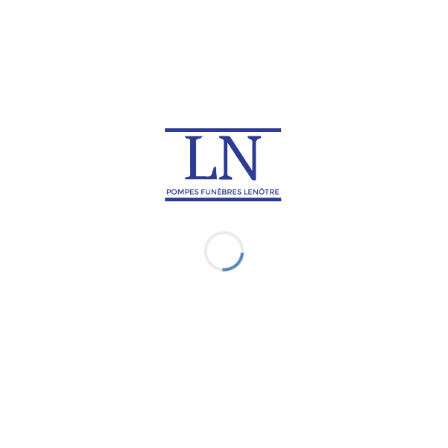
Japon
Macao
Rapatriement de corps en
Rapatriement de corps à
Macédoine du Nord
Madagascar
Rapatriement de corps en
Rapatriement de corps au
Malaisie
Malawi
Rapatriement de corps aux
Rapatriement de corps en
Maldives
Martinique
Rapatriement de corps à
Rapatriement de corps à
Maurice
Mayotte
Rapatriement de corps au
Rapatriement de corps en
Mexique
Micronésie