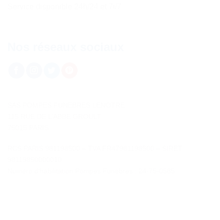
Service disponible 24h/24 et 7i/7
Nos réseaux sociaux
SAS POMPES FUNEBRES LENOTRE
115 RUE DE L’ABBE GROULT
75015 PARIS
RCS PARIS 981198500 – TVA FR47981198500 – SIRET
98119850000010
Numéro d’habilitation Pompes Funèbres : 24-75-0585
Contactez-nous