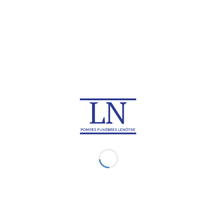
Rapatriement de corps en
Rapatriement de corps au
Croatie
Danemark
Rapatriement de corps en
Rapatriement de corps en
Espagne
Finlande
Rapatriement de corps en
Rapatriement de corps en
Géorgie
Grèce
Rapatriement de corps en
Rapatriement de corps en
Islande
Italie
Rapatriement de corps au
Rapatriement de corps en
Kosovo
Lettonie
Rapatriement de corps en
Rapatriement de corps au
Lituanie
Luxembourg