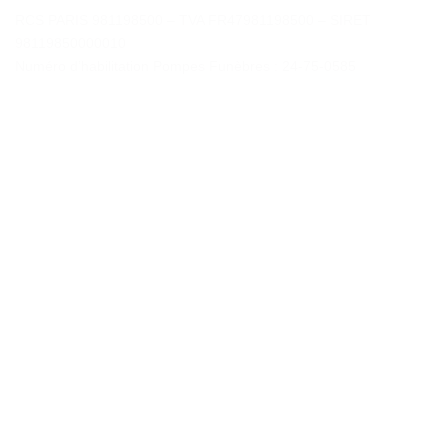
RCS PARIS 981198500 – TVA FR47981198500 – SIRET
98119850000010
Numéro d’habilitation Pompes Funèbres : 24-75-0585
Contactez-nous
«
*
» indique les champs nécessaires
*
NOM
Prénom
Nom
*
E-
mail