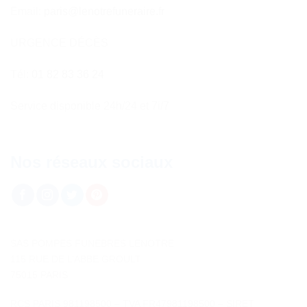
Email:
paris@lenotrefuneraire.fr
URGENCE DÉCÈS
Tél:
01 82 83 36 24
Service disponible 24h/24 et 7i/7
Nos réseaux sociaux
SAS POMPES FUNEBRES LENOTRE
115 RUE DE L’ABBE GROULT
75015 PARIS
RCS PARIS 981198500 – TVA FR47981198500 – SIRET