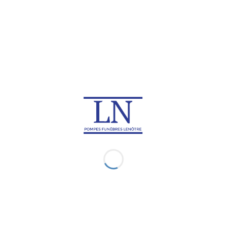
Rapatriement de corps en
Rapatriement de corps au
Croatie
Danemark
Rapatriement de corps en
Rapatriement de corps en
Espagne
Finlande
Rapatriement de corps en
Rapatriement de corps en
Géorgie
Grèce
Rapatriement de corps en
Rapatriement de corps en
Islande
Italie
Rapatriement de corps au
Rapatriement de corps en
Kosovo
Lettonie
Rapatriement de corps en
Rapatriement de corps au
Lituanie
Luxembourg