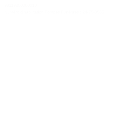
98119850000010
Numéro d’habilitation Pompes Funèbres : 24-75-0585
Contactez-nous
«
*
» indique les champs nécessaires
*
NOM
Prénom
Nom
*
E-
mail