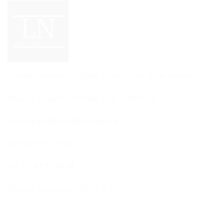
Pompes funèbres LeNôtre à Paris et en Ile de France
Agence en ligne - Rendez-vous à domicile
Email:
paris@lenotrefuneraire.fr
URGENCE DÉCÈS
Tél:
01 82 83 36 24
Service disponible 24h/24 et 7i/7