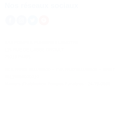
Nos réseaux sociaux
SAS POMPES FUNEBRES LENOTRE
115 RUE DE L’ABBE GROULT
75015 PARIS
RCS PARIS 981198500 – TVA FR47981198500 – SIRET
98119850000010
Numéro d’habilitation Pompes Funèbres : 24-75-0585
Contactez-nous
«
*
» indique les champs nécessaires
*
NOM