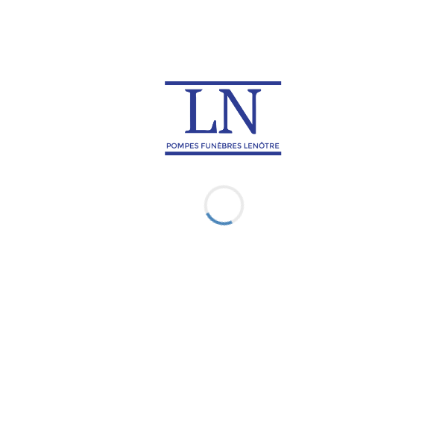
Rapatriement de corps en
Rapatriement de corps à
Guinée
Djibouti
Rapatriement de corps au
Rapatriement de corps au
Gabon
Ghana
Rapatriement de corps à
Rapatriement de corps en
Madagascar
Namibie
Rapatriement de corps en
Rapatriement de corps au
République centre Afrique
Rwanda
Rapatriement de corps au
Rapatriement de corps au
Soudan
Tchad
Rapatriement de corps au
Rapatriement de corps en
Togo
Afrique du sud