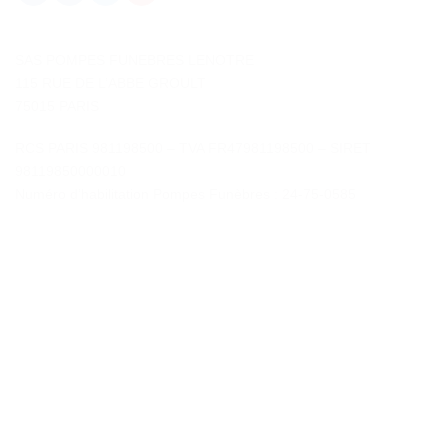
SAS POMPES FUNEBRES LENOTRE
115 RUE DE L’ABBE GROULT
75015 PARIS
RCS PARIS 981198500 – TVA FR47981198500 – SIRET
98119850000010
Numéro d’habilitation Pompes Funèbres : 24-75-0585
Contactez-nous
«
*
» indique les champs nécessaires
*
NOM
Prénom