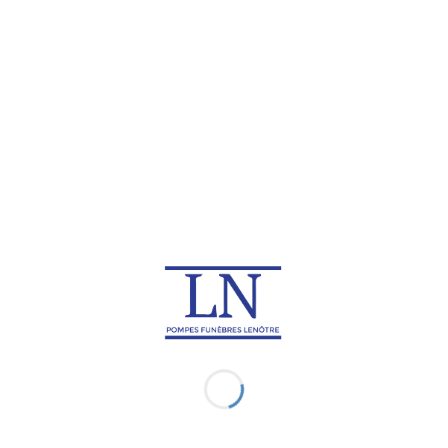
DANS D’AUTRES PAYS
Rapatriement de corps en
Rapatriement de corps au
Algérie
Maroc
Rapatriement de corps en
Rapatriement de corps en
Turquie
Arabie Saoudite
Rapatriement de corps au
Rapatriement de corps en
Bahreïn
Egypte
Rapatriement de corps aux
Rapatriement de corps en
Émirat arabe unis
Irak
Rapatriement de corps en
Rapatriement de corps en
Iran
Jordanie