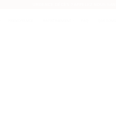
URGENCE DÉCÈS ? APPELEZ NOUS SANS 
PRÉVOYANCE
RAPATRIEMENT
FAQ
QUI SOM
PES FUNÈBRES BAG
Entreprise de pompes funèbres – Urgence décès 24h24
Devis sur demande au 01 82 83 36 24