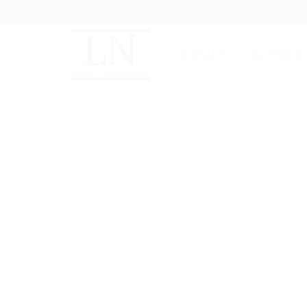
Skip
to
content
OBSÈQUES
MARBERIE
POM