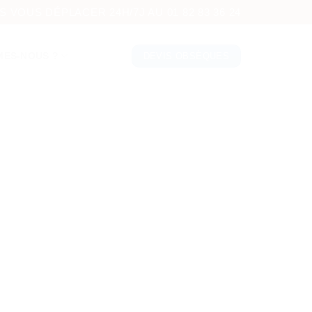
VOUS DÉPLACER 24H/7J AU 01 82 83 36 24
MES-NOUS ?
DEVIS OBSÈQUES
NEUX