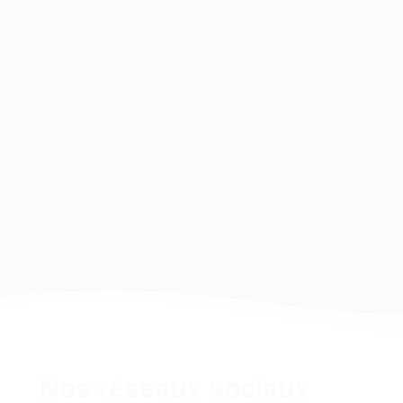
 nos tarifs et options de manière claire et
prendre des Décisions éclairées
Nos réseaux sociaux